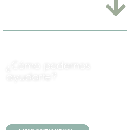
¿Cómo
podemos
ayudarte?
Creemos en las personas que mueven el
cambio.
Estamos aquí para acompañarte a dar el
siguiente paso.
Conoce nuestros servicios