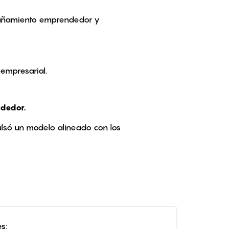
mpañamiento emprendedor y
n empresarial.
ndedor.
lsó un modelo alineado con los
es: