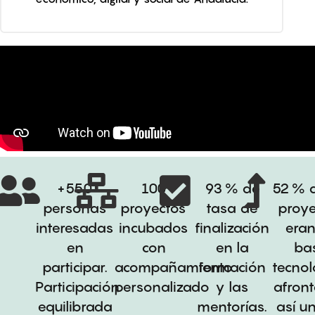
+550
100
93 % de
52 % d
personas
proyectos
tasa de
proye
interesadas
incubados
finalización
eran
en
con
en la
ba
participar.
acompañamiento
formación
tecnol
Participación
personalizado
y las
afron
equilibrada
mentorías.
así un