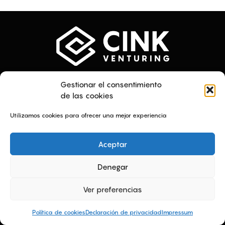
Menú
Textos legales
Gestionar el consentimiento
Quiénes somos
Plan de Igualdad
de las cookies
Servicios
Aviso Legal
Proyectos
Política de privacidad
Utilizamos cookies para ofrecer una mejor experiencia
Talento
Política de cookies
Contacto
Canal ético
Aceptar
Trabaja en Cink
Síguenos
Denegar
Ver preferencias
Copyright 2026 © All rights Reserved.
Política de cookies
Declaración de privacidad
Impressum