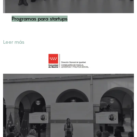
Programas para startups
La ONG Del Futuro – Plataforma De Ong de Acción Social
Leer más