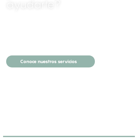
ayudarte?
Creemos en las personas que mueven el
cambio.
Estamos aquí para acompañarte a dar el
siguiente paso.
Conoce nuestros servicios